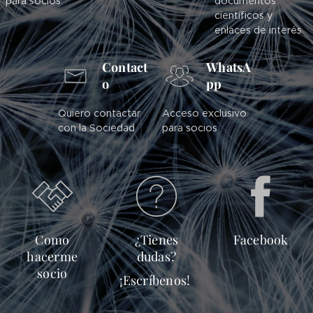
para socios
documentos
científicos y
enlaces de interés
Contact
WhatsA
o
pp
Quiero contactar
Acceso exclusivo
con la Sociedad
para socios
Como
¿Tienes
Facebook
hacerme
dudas?
socio
¡Escríbenos!