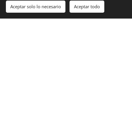
de Cruces
Aceptar solo lo necesario
Aceptar todo
EVENTOS
En esta sección podéis
acceder a algunos de los
trabajos que los socios de
la SVNRMC llevamos a las
reuniones anuales