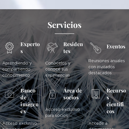
Servicios
Experto
Residen
Eventos
s
tes
Reuniones anuales
Aprendiendo y
Conócelos y
con invitados
compartiendo
conoce sus
destacados
conocimiento
experiencias
Banco
Área de
Recurso
de
socios
s
imágen
científi
Acceso exclusivo
es
cos
para socios
Acceso exclusivo
Accede a